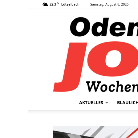
C
22.3
Samstag, August 8, 2026
Lützelbach
AKTUELLES
BLAULIC