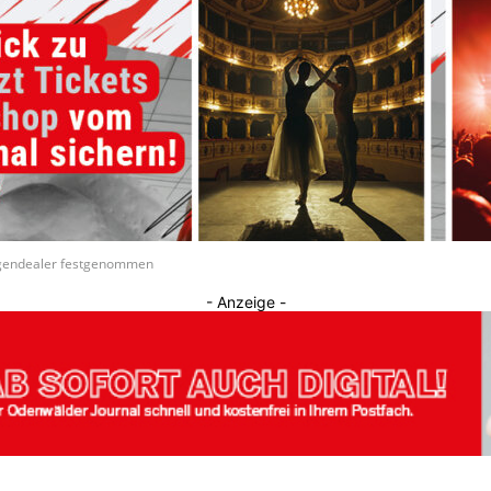
Journal
ogendealer festgenommen
- Anzeige -