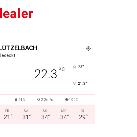
dealer
LÜTZELBACH
Bedeckt
°
23
°
C
22.3
°
21.3
21%
2.2m/s
100%
FR.
SA.
SO.
MO.
DI.
21
°
31
°
34
°
34
°
29
°