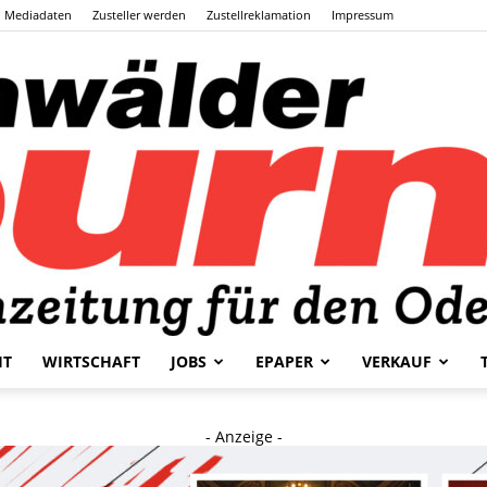
Mediadaten
Zusteller werden
Zustellreklamation
Impressum
HT
WIRTSCHAFT
JOBS
EPAPER
VERKAUF
Odenwälder
- Anzeige -