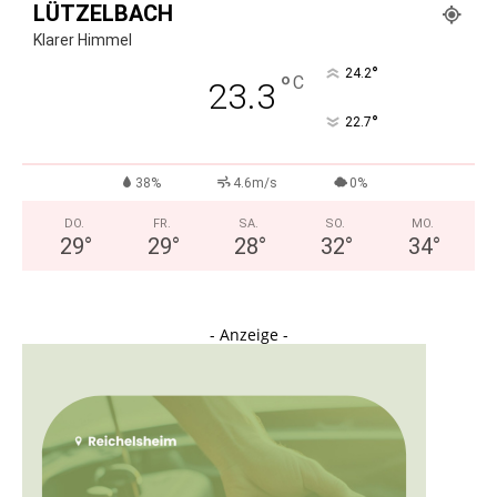
LÜTZELBACH
Klarer Himmel
°
24.2
°
C
23.3
°
22.7
38%
4.6m/s
0%
DO.
FR.
SA.
SO.
MO.
29
°
29
°
28
°
32
°
34
°
- Anzeige -