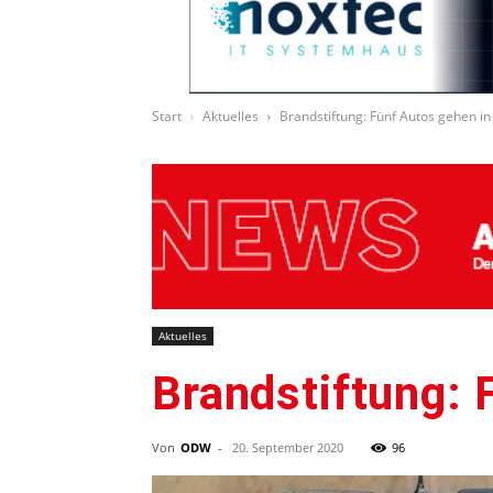
Start
Aktuelles
Brandstiftung: Fünf Autos gehen i
Aktuelles
Brandstiftung: 
Von
ODW
-
20. September 2020
96