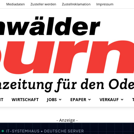
Mediadaten
Zusteller werden
Zustellreklamation
Impressum
HT
WIRTSCHAFT
JOBS
EPAPER
VERKAUF
Odenwälder
- Anzeige -