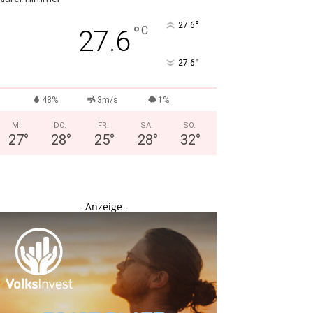
°
27.6
°
C
27.6
°
27.6
48%
3m/s
1%
MI.
DO.
FR.
SA.
SO.
27
°
28
°
25
°
28
°
32
°
- Anzeige -