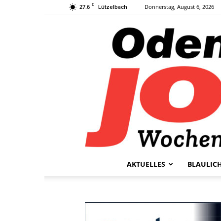
C
27.6
Donnerstag, August 6, 2026
Lützelbach
AKTUELLES
BLAULIC