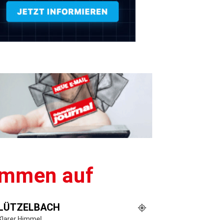
lammen auf
LÜTZELBACH
Klarer Himmel