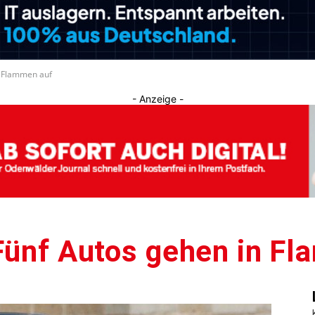
Journal
n Flammen auf
- Anzeige -
Fünf Autos gehen in F