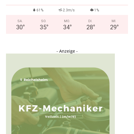
61%
2.3m/s
1%
SA.
SO.
MO.
DI.
MI.
30
°
35
°
34
°
28
°
29
°
- Anzeige -