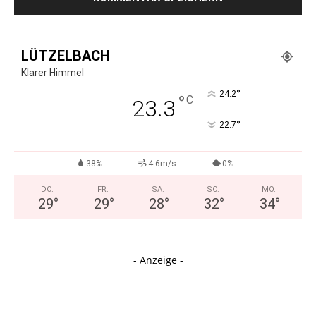
LÜTZELBACH
Klarer Himmel
°
24.2
°
C
23.3
°
22.7
38%
4.6m/s
0%
DO.
FR.
SA.
SO.
MO.
29
°
29
°
28
°
32
°
34
°
- Anzeige -