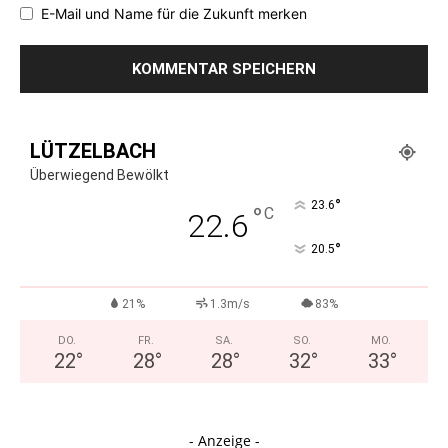
E-Mail und Name für die Zukunft merken
LÜTZELBACH
Überwiegend Bewölkt
°
23.6
°
C
22.6
°
20.5
21%
1.3m/s
83%
DO.
FR.
SA.
SO.
MO.
22
°
28
°
28
°
32
°
33
°
- Anzeige -