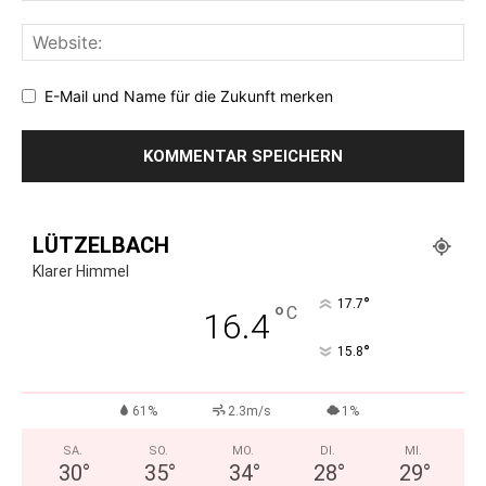
E-Mail und Name für die Zukunft merken
LÜTZELBACH
Klarer Himmel
°
17.7
°
C
16.4
°
15.8
61%
2.3m/s
1%
SA.
SO.
MO.
DI.
MI.
30
°
35
°
34
°
28
°
29
°