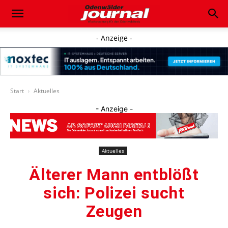
- Anzeige -
Start
Aktuelles
- Anzeige -
Aktuelles
Älterer Mann entblößt
sich: Polizei sucht
Zeugen