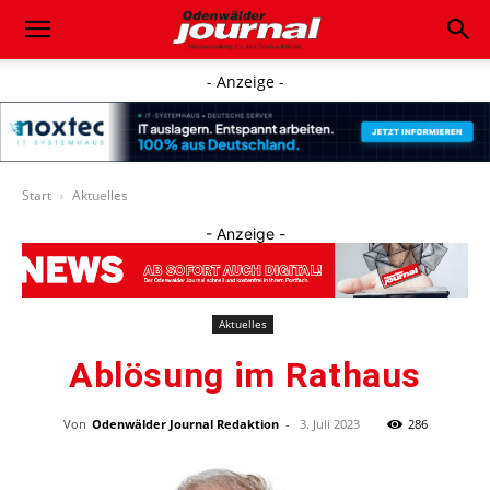
- Anzeige -
Start
Aktuelles
- Anzeige -
Aktuelles
Ablösung im Rathaus
Von
Odenwälder Journal Redaktion
-
3. Juli 2023
286