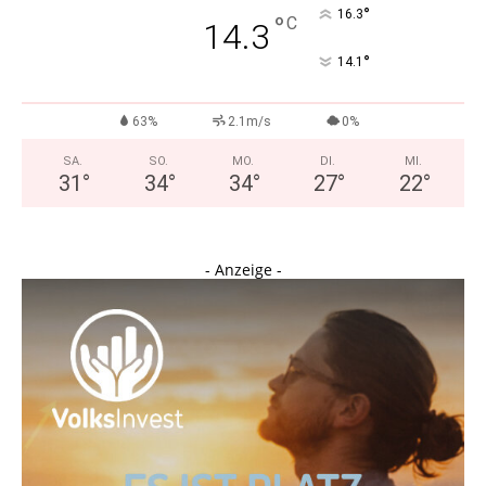
°
16.3
°
C
14.3
°
14.1
63%
2.1m/s
0%
SA.
SO.
MO.
DI.
MI.
31
°
34
°
34
°
27
°
22
°
- Anzeige -