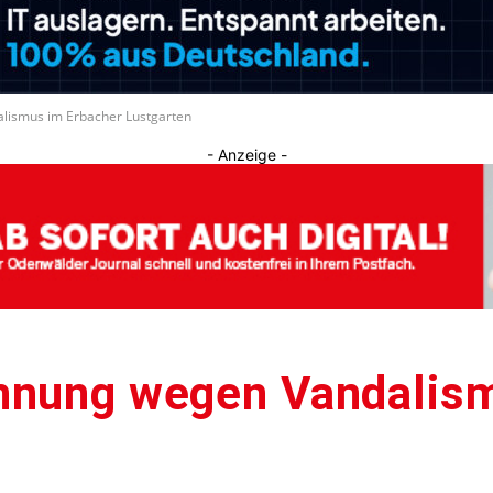
Journal
lismus im Erbacher Lustgarten
- Anzeige -
hnung wegen Vandalism