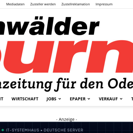
Mediadaten
Zusteller werden
Zustellreklamation
Impressum
HT
WIRTSCHAFT
JOBS
EPAPER
VERKAUF
Odenwälder
- Anzeige -