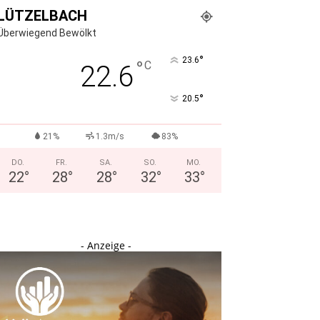
LÜTZELBACH
Überwiegend Bewölkt
°
23.6
°
C
22.6
°
20.5
21%
1.3m/s
83%
DO.
FR.
SA.
SO.
MO.
22
°
28
°
28
°
32
°
33
°
- Anzeige -