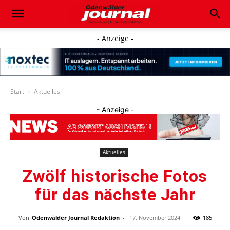
- Anzeige -
Start
Aktuelles
- Anzeige -
Aktuelles
Zwölf historische Fotos
für das nächste Jahr
Von
Odenwälder Journal Redaktion
-
17. November 2024
185