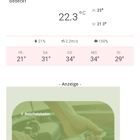
Bedeckt
°
23
°
C
22.3
°
21.3
21%
2.2m/s
100%
FR.
SA.
SO.
MO.
DI.
21
°
31
°
34
°
34
°
29
°
- Anzeige -