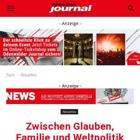
- Anzeige -
Start
Aktuelles
- Anzeige -
Aktuelles
Zwischen Glauben,
Familie und Weltpolitik