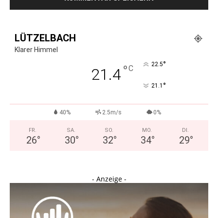
LÜTZELBACH
Klarer Himmel
°
22.5
°
C
21.4
°
21.1
40%
2.5m/s
0%
FR.
SA.
SO.
MO.
DI.
26
°
30
°
32
°
34
°
29
°
- Anzeige -