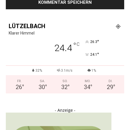
LÜTZELBACH
Klarer Himmel
°
26.3
°
C
24.4
°
24.1
32%
3.1m/s
1%
FR.
SA.
SO.
MO.
DI.
26
°
30
°
32
°
34
°
29
°
- Anzeige -