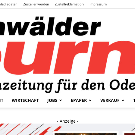
Mediadaten
Zusteller werden
Zustellreklamation
Impressum
HT
WIRTSCHAFT
JOBS
EPAPER
VERKAUF
Odenwälder
- Anzeige -