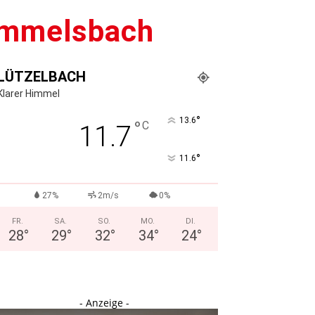
Gammelsbach
LÜTZELBACH
Klarer Himmel
°
13.6
°
C
11.7
°
11.6
27%
2m/s
0%
FR.
SA.
SO.
MO.
DI.
28
°
29
°
32
°
34
°
24
°
- Anzeige -