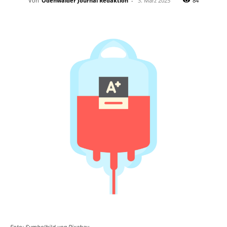
Von
Odenwälder Journal Redaktion
-
3. März 2025
84