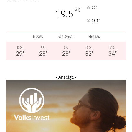
°
20
°
C
19.5
°
18.6
23%
1.2m/s
16%
DO.
FR.
SA.
SO.
MO.
29
°
28
°
28
°
32
°
34
°
- Anzeige -