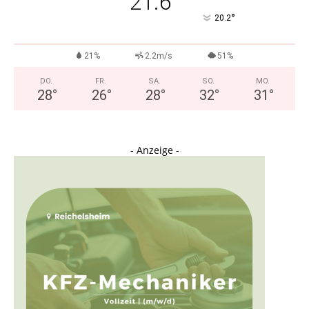
21.6
°
20.2
21%
2.2m/s
51%
DO.
FR.
SA.
SO.
MO.
28
°
26
°
28
°
32
°
31
°
- Anzeige -