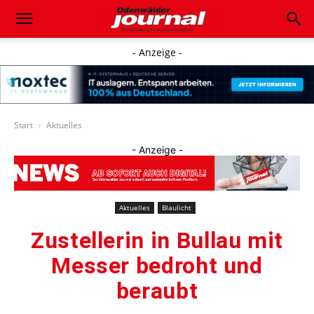
- Anzeige -
Start
Aktuelles
- Anzeige -
Aktuelles
Blaulicht
Zustellerin in Bullau mit
Messer bedroht und
beraubt