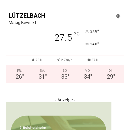
LÜTZELBACH
Mäßig Bewölkt
°
27.8
°
C
27.5
°
24.8
20%
2.7m/s
37%
FR.
SA.
SO.
MO.
DI.
26
°
31
°
33
°
34
°
29
°
- Anzeige -