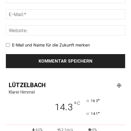
E-Mail und Name für die Zukunft merken
LÜTZELBACH
Klarer Himmel
°
16.3
°
C
14.3
°
14.1
63%
2.1m/s
0%