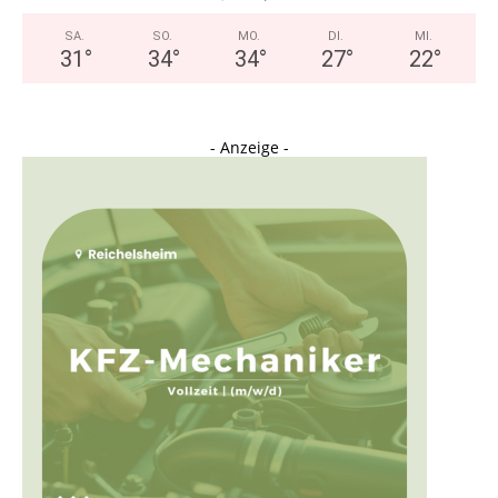
SA.
SO.
MO.
DI.
MI.
31
°
34
°
34
°
27
°
22
°
- Anzeige -