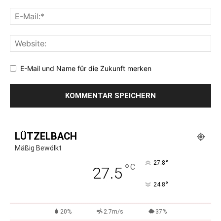
E-Mail und Name für die Zukunft merken
LÜTZELBACH
Mäßig Bewölkt
°
27.8
°
C
27.5
°
24.8
20%
2.7m/s
37%