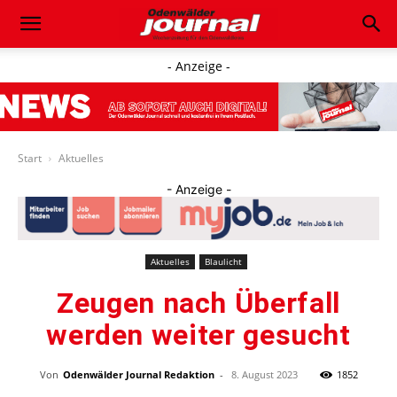
- Anzeige -
Start
Aktuelles
- Anzeige -
Aktuelles
Blaulicht
Zeugen nach Überfall
werden weiter gesucht
Von
Odenwälder Journal Redaktion
-
8. August 2023
1852