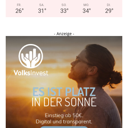
FR.
SA.
SO.
MO.
DI.
26
°
31
°
33
°
34
°
29
°
- Anzeige -