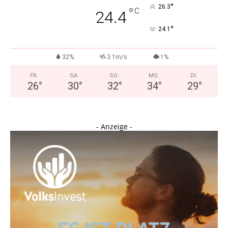
°
26.3
°
C
24.4
°
24.1
32%
3.1m/s
1%
FR.
SA.
SO.
MO.
DI.
26
°
30
°
32
°
34
°
29
°
- Anzeige -