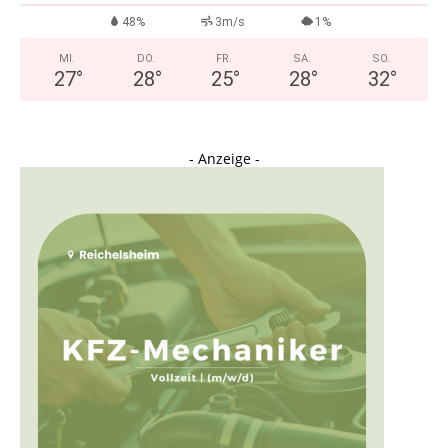
48%
3m/s
1%
MI.
DO.
FR.
SA.
SO.
27
°
28
°
25
°
28
°
32
°
- Anzeige -