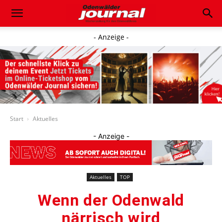
- Anzeige -
Start
Aktuelles
- Anzeige -
Aktuelles
TOP
Wenn der Odenwald
närrisch wird