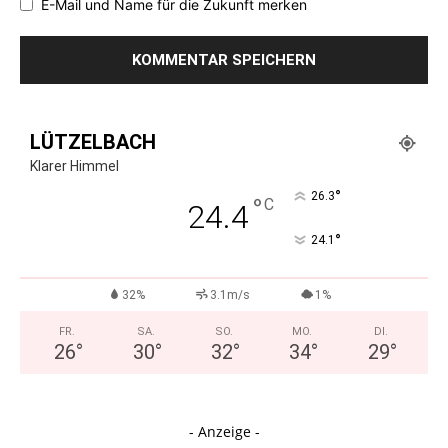
E-Mail und Name für die Zukunft merken
LÜTZELBACH
Klarer Himmel
°
26.3
°
C
24.4
°
24.1
32%
3.1m/s
1%
FR.
SA.
SO.
MO.
DI.
26
°
30
°
32
°
34
°
29
°
- Anzeige -