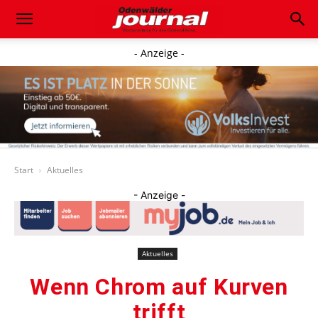
- Anzeige -
Start
Aktuelles
- Anzeige -
Aktuelles
Wenn Chrom auf Kurven
trifft