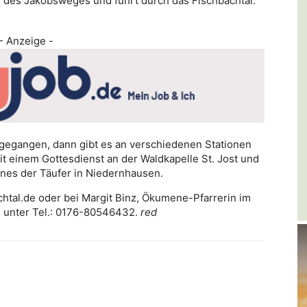
l des Jakobsweges und führt durch das Fischbachtal.
- Anzeige -
gegangen, dann gibt es an verschiedenen Stationen
it einem Gottesdienst an der Waldkapelle St. Jost und
nnes der Täufer in Niedernhausen.
chtal.de oder bei Margit Binz, Ökumene-Pfarrerin im
 unter Tel.: 0176-80546432.
red