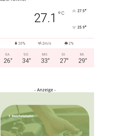
°
27.5
°
C
27.1
°
25.9
20%
2m/s
2%
SA.
SO.
MO.
DI.
MI.
26
°
34
°
33
°
27
°
29
°
- Anzeige -