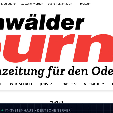
Mediadaten
Zusteller werden
Zustellreklamation
Impressum
HT
WIRTSCHAFT
JOBS
EPAPER
VERKAUF
Odenwälder
- Anzeige -