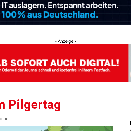
Journal
- Anzeige -
m Pilgertag
103