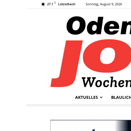
C
27.1
Sonntag, August 9, 2026
Lützelbach
AKTUELLES
BLAULIC