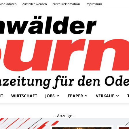
Mediadaten
Zusteller werden
Zustellreklamation
Impressum
HT
WIRTSCHAFT
JOBS
EPAPER
VERKAUF
Odenwälder
- Anzeige -