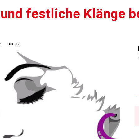
und festliche Klänge b
2
108