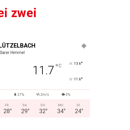
ei zwei
LÜTZELBACH
Klarer Himmel
°
13.6
°
C
11.7
°
11.6
27%
2m/s
0%
FR.
SA.
SO.
MO.
DI.
28
°
29
°
32
°
34
°
24
°