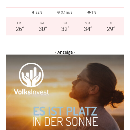
32%
3.1m/s
1%
FR.
SA.
SO.
MO.
DI.
26
°
30
°
32
°
34
°
29
°
- Anzeige -