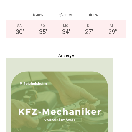
40%
3m/s
1%
SA.
SO.
MO.
DI.
MI.
30
°
35
°
34
°
27
°
29
°
- Anzeige -