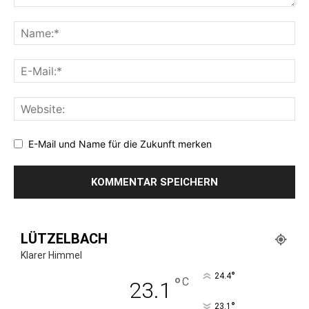
E-Mail und Name für die Zukunft merken
LÜTZELBACH
Klarer Himmel
°
24.4
°
C
23.1
°
23.1