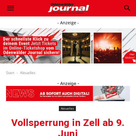
- Anzeige -
Start
Aktuelles
- Anzeige -
Aktuelles
Vollsperrung in Zell ab 9.
Juni