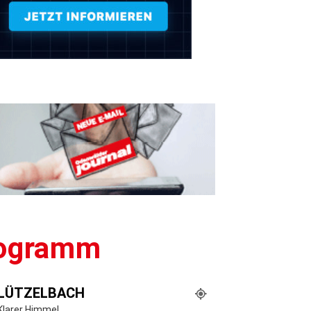
Programm
LÜTZELBACH
Klarer Himmel