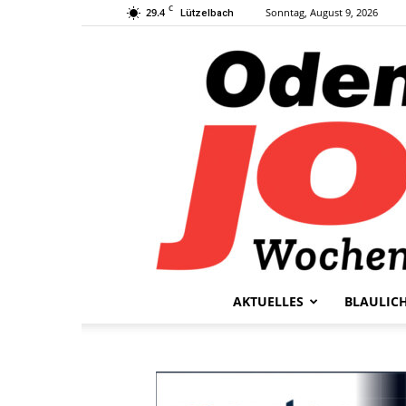
C
29.4
Sonntag, August 9, 2026
Lützelbach
AKTUELLES
BLAULIC