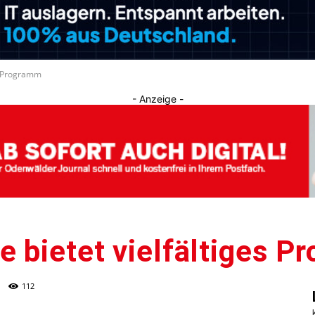
Journal
es Programm
- Anzeige -
 bietet vielfältiges 
112