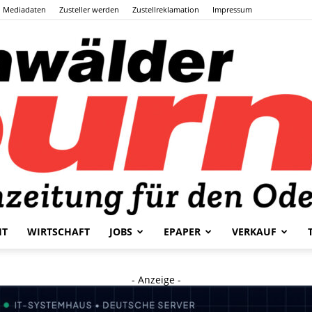
Mediadaten
Zusteller werden
Zustellreklamation
Impressum
HT
WIRTSCHAFT
JOBS
EPAPER
VERKAUF
Odenwälder
- Anzeige -