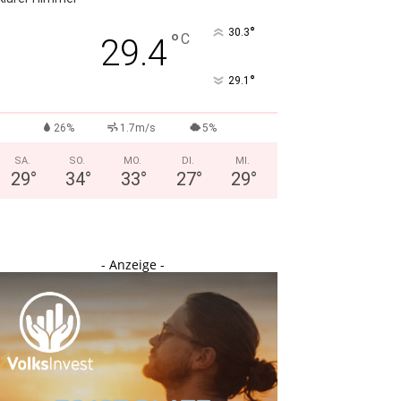
°
30.3
°
C
29.4
°
29.1
26%
1.7m/s
5%
SA.
SO.
MO.
DI.
MI.
29
°
34
°
33
°
27
°
29
°
- Anzeige -