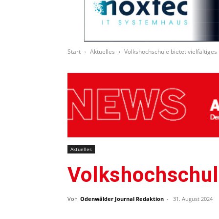
Start
Aktuelles
Volkshochschule bietet vielfältig
Aktuelles
Volkshochschule
Von
Odenwälder Journal Redaktion
-
31. August 2024