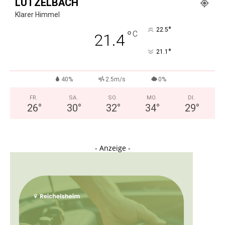
LÜTZELBACH
Klarer Himmel
°
22.5
°
C
21.4
°
21.1
40%
2.5m/s
0%
FR.
SA.
SO.
MO.
DI.
26
°
30
°
32
°
34
°
29
°
- Anzeige -