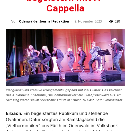
Cappella
Von
Odenwälder Journal Redaktion
-
9. November 2023
320
Klangkunst und kreative Arrangements, gepaart mit viel Humor: Das zeichnet
das A-Cappella-Ensemble „Die Vielharmoniker“ aus Fürth/Odenwald aus. Am
Samstag waren sie im Volksbank Atrium in Erbach zu Gast. Foto: Veranstalter
Erbach.
Ein begeistertes Publikum und stehende
Ovationen: Dafür sorgten am Samstagabend die
„Vielharmoniker“ aus Fürth im Odenwald im Volksbank