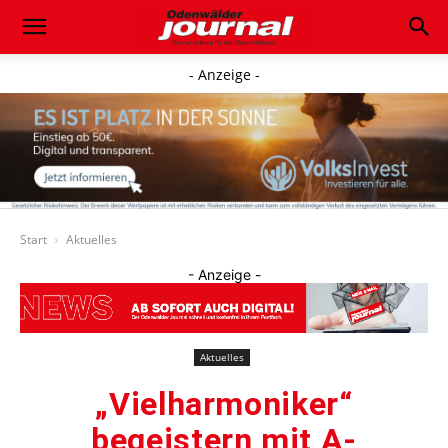
- Anzeige -
Start
Aktuelles
- Anzeige -
Aktuelles
„Vielharmoniker“
begeistern mit A-