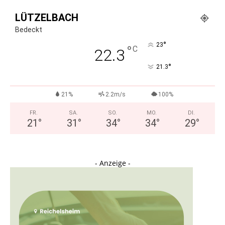
LÜTZELBACH
Bedeckt
°
23
°
C
22.3
°
21.3
21%
2.2m/s
100%
FR.
SA.
SO.
MO.
DI.
21
°
31
°
34
°
34
°
29
°
- Anzeige -