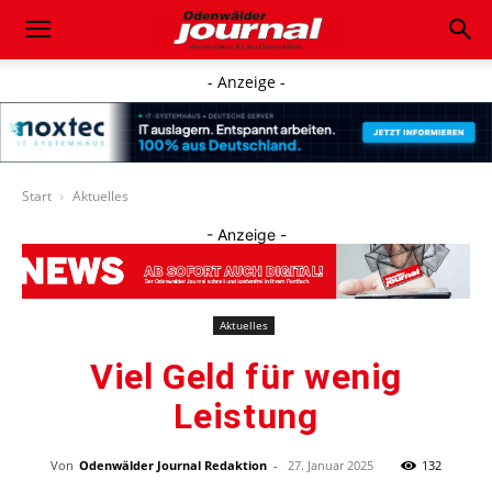
- Anzeige -
Start
Aktuelles
- Anzeige -
Aktuelles
Viel Geld für wenig
Leistung
Von
Odenwälder Journal Redaktion
-
27. Januar 2025
132