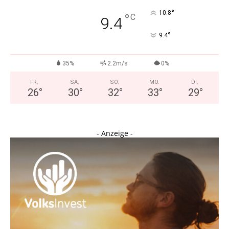
°
10.8
°
C
9.4
°
9.4
35%
2.2m/s
0%
FR.
SA.
SO.
MO.
DI.
26
°
30
°
32
°
33
°
29
°
- Anzeige -