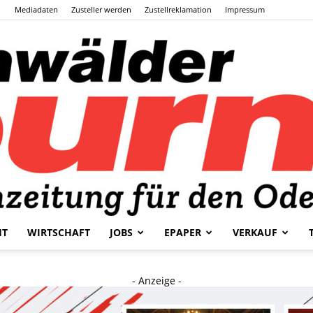
Mediadaten
Zusteller werden
Zustellreklamation
Impressum
HT
WIRTSCHAFT
JOBS
EPAPER
VERKAUF
Odenwälder
- Anzeige -