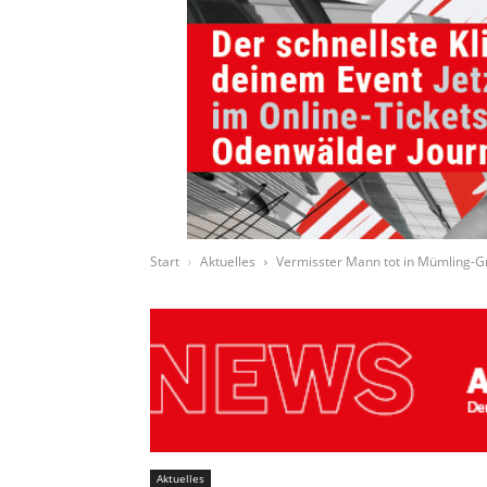
Start
Aktuelles
Vermisster Mann tot in Mümling-
Aktuelles