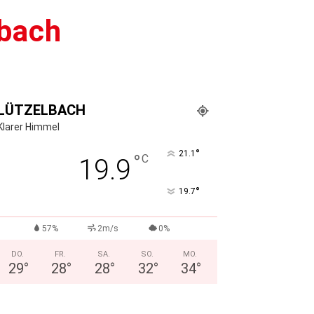
mbach
LÜTZELBACH
Klarer Himmel
°
21.1
°
C
19.9
°
19.7
57%
2m/s
0%
DO.
FR.
SA.
SO.
MO.
29
°
28
°
28
°
32
°
34
°