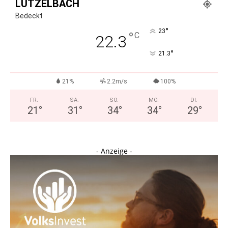
LÜTZELBACH
Bedeckt
°
23
°
C
22.3
°
21.3
21%
2.2m/s
100%
FR.
SA.
SO.
MO.
DI.
21
°
31
°
34
°
34
°
29
°
- Anzeige -