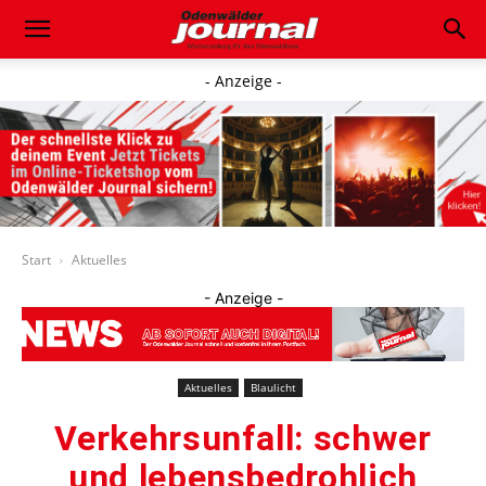
- Anzeige -
Start
Aktuelles
- Anzeige -
Aktuelles
Blaulicht
Verkehrsunfall: schwer
und lebensbedrohlich