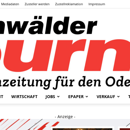
Mediadaten
Zusteller werden
Zustellreklamation
Impressum
HT
WIRTSCHAFT
JOBS
EPAPER
VERKAUF
Odenwälder
- Anzeige -