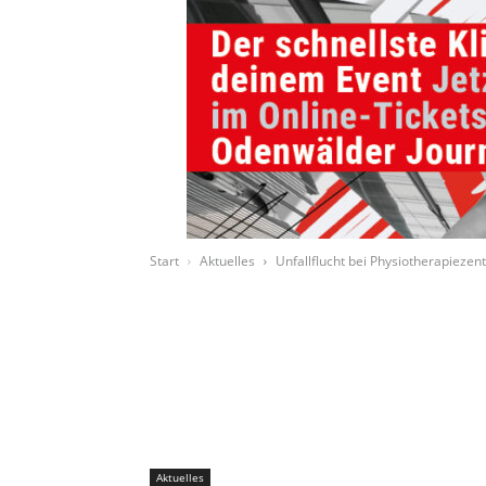
Start
Aktuelles
Unfallflucht bei Physiotherapieze
Aktuelles