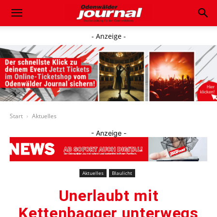
- Anzeige -
Start
Aktuelles
- Anzeige -
Aktuelles
Blaulicht
Unerlaubt mit
Kettenbagger unterwegs