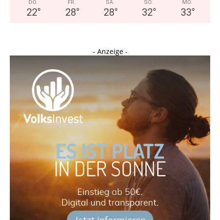
DO.
FR.
SA.
SO.
MO.
22
°
28
°
28
°
32
°
33
°
- Anzeige -