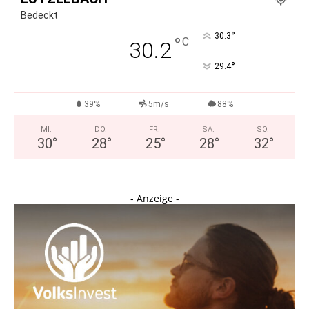
Bedeckt
°
30.3
°
C
30.2
°
29.4
39%
5m/s
88%
MI.
DO.
FR.
SA.
SO.
30
°
28
°
25
°
28
°
32
°
- Anzeige -