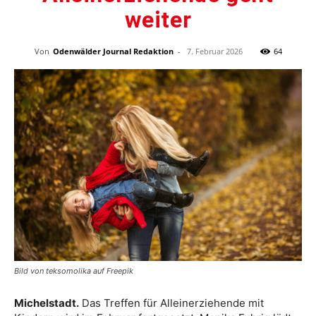
weiter
Von
Odenwälder Journal Redaktion
-
7. Februar 2026
64
Bild von teksomolika auf Freepik
Michelstadt.
Das Treffen für Alleinerziehende mit