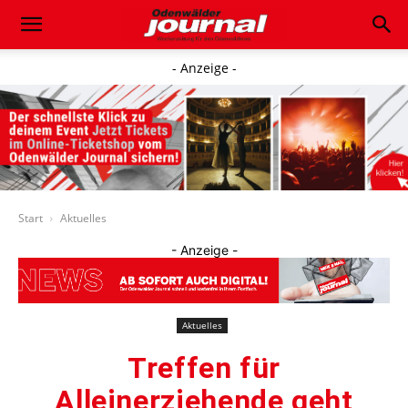
- Anzeige -
Start
Aktuelles
- Anzeige -
Aktuelles
Treffen für
Alleinerziehende geht