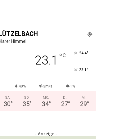
LÜTZELBACH
Klarer Himmel
°
24.4
°
C
23.1
°
23.1
40%
3m/s
1%
SA.
SO.
MO.
DI.
MI.
30
°
35
°
34
°
27
°
29
°
- Anzeige -