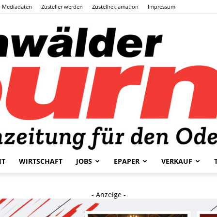
Mediadaten
Zusteller werden
Zustellreklamation
Impressum
HT
WIRTSCHAFT
JOBS
EPAPER
VERKAUF
Odenwälder
- Anzeige -