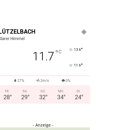
LÜTZELBACH
Klarer Himmel
°
13.6
°
C
11.7
°
11.6
27%
2m/s
0%
FR.
SA.
SO.
MO.
DI.
28
°
29
°
32
°
34
°
24
°
- Anzeige -