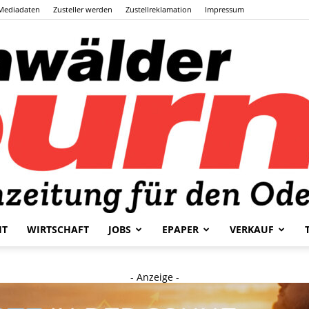
Mediadaten
Zusteller werden
Zustellreklamation
Impressum
HT
WIRTSCHAFT
JOBS
EPAPER
VERKAUF
Odenwälder
- Anzeige -