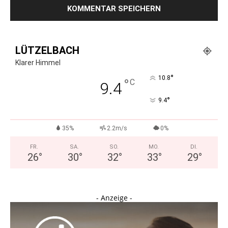
LÜTZELBACH
Klarer Himmel
°
10.8
°
C
9.4
°
9.4
35%
2.2m/s
0%
FR.
SA.
SO.
MO.
DI.
26
°
30
°
32
°
33
°
29
°
- Anzeige -