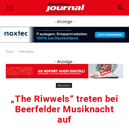
- Anzeige -
Start
Aktuelles
- Anzeige -
Aktuelles
„The Riwwels“ treten bei
Beerfelder Musiknacht
auf