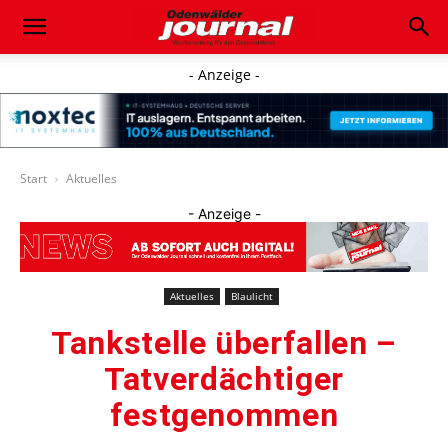
- Anzeige -
Start
Aktuelles
- Anzeige -
Aktuelles
Blaulicht
Tankstelle überfallen –
Tatverdächtiger
festgenommen