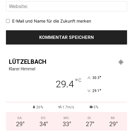
E-Mail und Name für die Zukunft merken
LÜTZELBACH
Klarer Himmel
°
30.3
°
C
29.4
°
29.1
26%
1.7m/s
5%
SA.
SO.
MO.
DI.
MI.
29
°
34
°
33
°
27
°
29
°