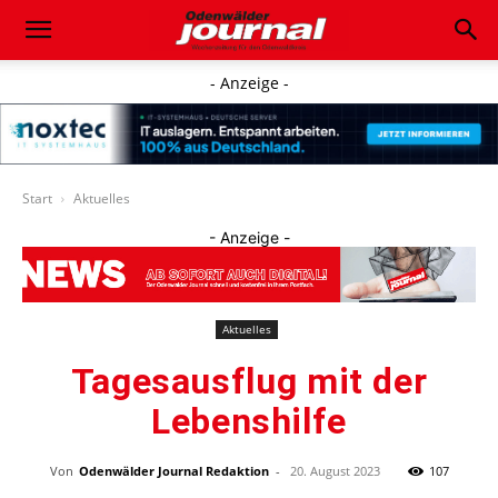
- Anzeige -
Start
Aktuelles
- Anzeige -
Aktuelles
Tagesausflug mit der
Lebenshilfe
Von
Odenwälder Journal Redaktion
-
20. August 2023
107