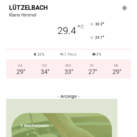
LÜTZELBACH
Klarer Himmel
°
30.3
°
C
29.4
°
29.1
26%
1.7m/s
5%
SA.
SO.
MO.
DI.
MI.
29
°
34
°
33
°
27
°
29
°
- Anzeige -