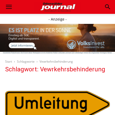
- Anzeige -
Start
Schlagworte
Vewrkehrsbehinderung
Schlagwort: Vewrkehrsbehinderung