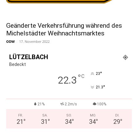
Geänderte Verkehrsführung während des
Michelstädter Weihnachtsmarktes
ODW
-
17. November 2022
LÜTZELBACH
Bedeckt
°
23
°
C
22.3
°
21.3
21%
2.2m/s
100%
FR.
SA.
SO.
MO.
DI.
21
°
31
°
34
°
34
°
29
°