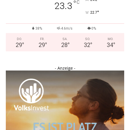
°
C
23.3
°
22.7
38%
4.6m/s
0%
DO.
FR.
SA.
SO.
MO.
29
°
29
°
28
°
32
°
34
°
- Anzeige -