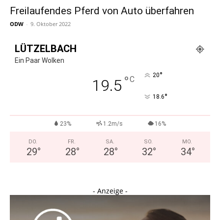
Freilaufendes Pferd von Auto überfahren
ODW
-
9. Oktober 2022
LÜTZELBACH
Ein Paar Wolken
°
20
°
C
19.5
°
18.6
23%
1.2m/s
16%
DO.
FR.
SA.
SO.
MO.
29
°
28
°
28
°
32
°
34
°
- Anzeige -