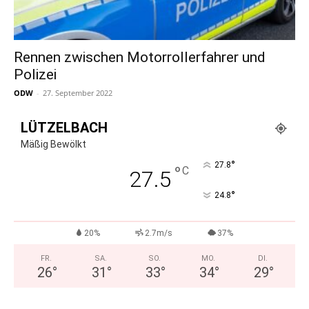
Rennen zwischen Motorrollerfahrer und
Polizei
ODW
-
27. September 2022
LÜTZELBACH
Mäßig Bewölkt
°
27.8
°
C
27.5
°
24.8
20%
2.7m/s
37%
FR.
SA.
SO.
MO.
DI.
26
°
31
°
33
°
34
°
29
°