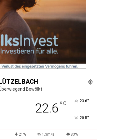
LÜTZELBACH
Überwiegend Bewölkt
°
23.6
°
C
22.6
°
20.5
21%
1.3m/s
83%