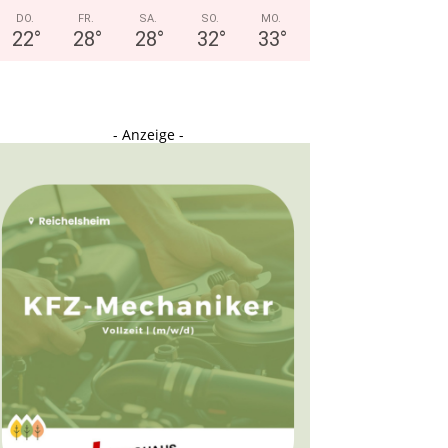
DO.
FR.
SA.
SO.
MO.
22
°
28
°
28
°
32
°
33
°
- Anzeige -