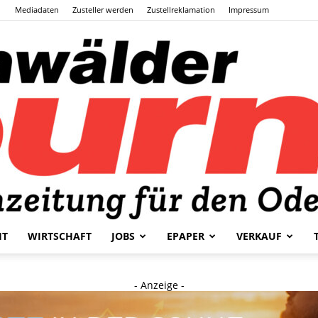
Mediadaten
Zusteller werden
Zustellreklamation
Impressum
HT
WIRTSCHAFT
JOBS
EPAPER
VERKAUF
Odenwälder
- Anzeige -