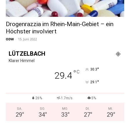
Drogenrazzia im Rhein-Main-Gebiet – ein
Höchster involviert
ODW
-
15. Juni 2022
LÜTZELBACH
Klarer Himmel
°
30.3
°
C
29.4
°
29.1
26%
1.7m/s
5%
SA.
SO.
MO.
DI.
MI.
29
°
34
°
33
°
27
°
29
°