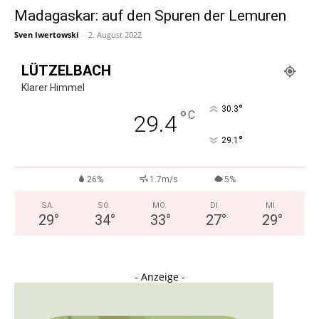
Madagaskar: auf den Spuren der Lemuren
Sven Iwertowski
-
2. August 2022
LÜTZELBACH
Klarer Himmel
°
30.3
°
C
29.4
°
29.1
26%
1.7m/s
5%
SA.
SO.
MO.
DI.
MI.
29
°
34
°
33
°
27
°
29
°
- Anzeige -