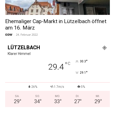
Ehemaliger Cap-Markt in Lützelbach öffnet
am 16. März
ODW
-
24. Februar 2022
LÜTZELBACH
Klarer Himmel
°
30.3
°
C
29.4
°
29.1
26%
1.7m/s
5%
SA.
SO.
MO.
DI.
MI.
29
°
34
°
33
°
27
°
29
°