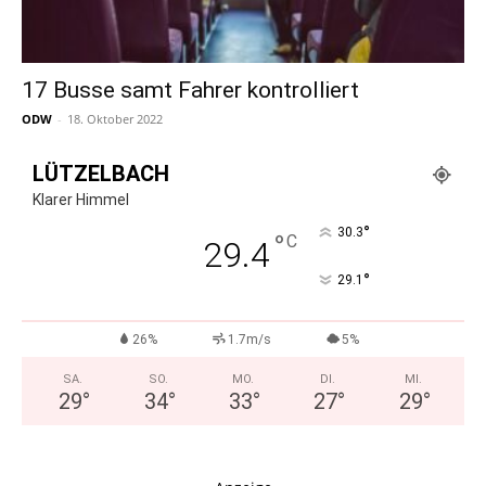
17 Busse samt Fahrer kontrolliert
ODW
-
18. Oktober 2022
LÜTZELBACH
Klarer Himmel
°
30.3
°
C
29.4
°
29.1
26%
1.7m/s
5%
SA.
SO.
MO.
DI.
MI.
29
°
34
°
33
°
27
°
29
°