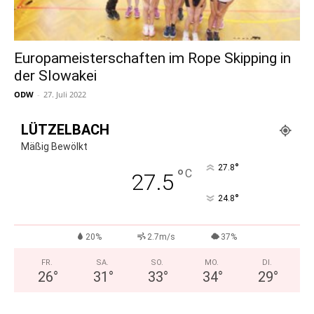
Europameisterschaften im Rope Skipping in
der Slowakei
ODW
-
27. Juli 2022
LÜTZELBACH
Mäßig Bewölkt
°
27.8
°
C
27.5
°
24.8
20%
2.7m/s
37%
FR.
SA.
SO.
MO.
DI.
26
°
31
°
33
°
34
°
29
°