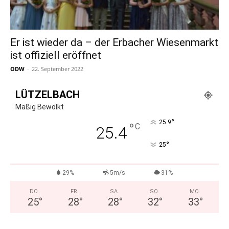
Er ist wieder da – der Erbacher Wiesenmarkt
ist offiziell eröffnet
ODW
-
22. September 2022
LÜTZELBACH
Mäßig Bewölkt
°
25.9
°
C
25.4
°
25
29%
5m/s
31%
DO.
FR.
SA.
SO.
MO.
25
°
28
°
28
°
32
°
33
°